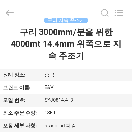
©
2016
-
2026
JIAXING
구리 지속 주조기
JICHENG
MACHINERY
구리 3000mm/분을 위한
집
CO.,LTD..
All
Rights
4000mt 14.4mm 위쪽으로 지
Reserved.
제
속 주조기
품
원래 장소:
중국
회
E&V
브랜드 이름:
사
SYJ0814.4-I3
모델 번호:
소
1SET
최소 주문 수량:
개
포장 세부 사항:
standrad 패킹