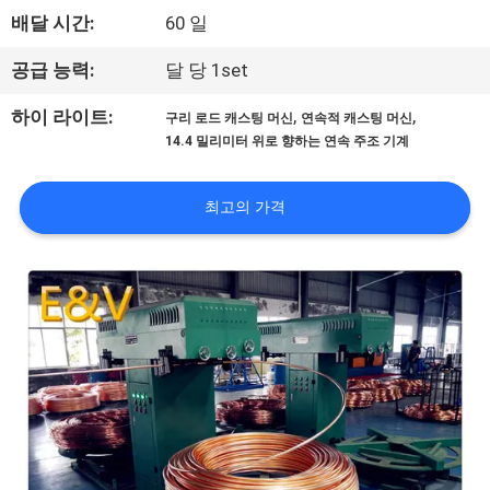
배달 시간:
60 일
공
장
공급 능력:
달 당 1set
여
,
,
하이 라이트:
구리 로드 캐스팅 머신
연속적 캐스팅 머신
14.4 밀리미터 위로 향하는 연속 주조 기계
행
최고의 가격
품
질
관
리
문