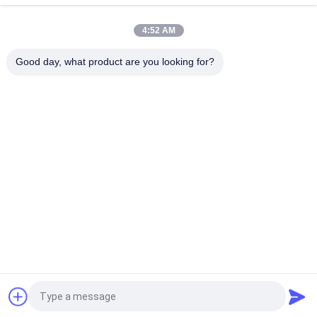
Updraw 구리 철사 기계, 구리 막대 기계 1000-12000 t 전동기
4:52 AM
300 유형을 가진 4000T 16mm 구리 막대 upcasting 기계 로
Good day, what product are you looking for?
모든
구리 지속 주조기
상향 주조 기계
황동 주조 기계
스트립 주조 기계
트리플 롤 밀
2개의 목록 선반 기계
구리 압연 공장
금속 압 연기
견적 요청