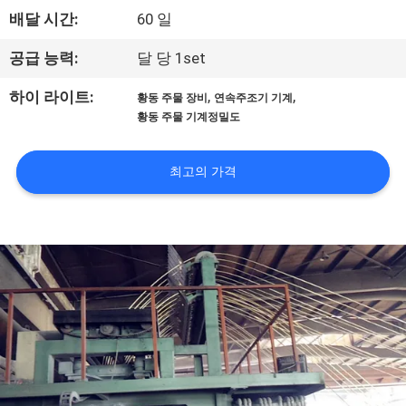
배달 시간:
60 일
공
장
공급 능력:
달 당 1set
여
,
,
하이 라이트:
황동 주물 장비
연속주조기 기계
황동 주물 기계정밀도
행
최고의 가격
품
질
관
리
문