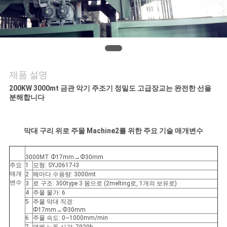
의
하
기
소
제품 설명
200KW 3000mt 금관 악기 주조기 정밀도 고급장교는 완전한 선을
식
분해합니다
조
막대 구리 위로 주물 Machine2를 위한 주요 기술 매개변수
회
3000MT Ф17mm→Ф30mm
주요
1
모형: SYJ0617-I3
를
매개
2
해마다 수용량: 3000mt
변수
3
로 구조: 300type 3 몸으로 (2melting로, 1개의 보유로)
요
4
주물 물가: 6
5
주물 막대 직경:
청
Ф17mm→Ф30mm
6
주물 속도: 0~1000mm/min