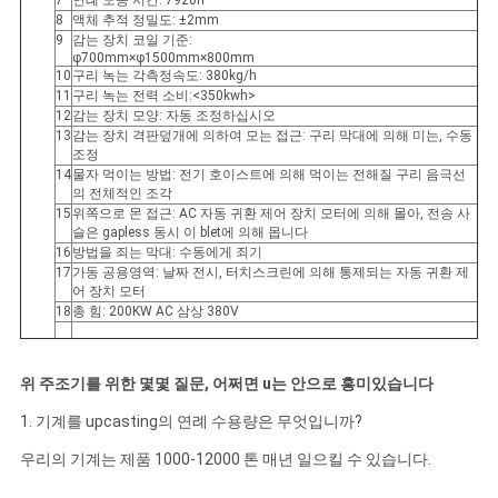
7
연례 노동 시간: 7920h
하
8
액체 추적 정밀도: ±2mm
9
감는 장치 코일 기준:
다
φ700mm×φ1500mm×800mm
10
구리 녹는 각측정속도: 380kg/h
11
구리 녹는 전력 소비:<350kwh>
12
감는 장치 모양: 자동 조정하십시오
사
13
감는 장치 격판덮개에 의하여 모는 접근: 구리 막대에 의해 미는, 수동
조정
이
14
물자 먹이는 방법: 전기 호이스트에 의해 먹이는 전해질 구리 음극선
의 전체적인 조각
15
위쪽으로 몬 접근: AC 자동 귀환 제어 장치 모터에 의해 몰아, 전송 사
트
슬은 gapless 동시 이 blet에 의해 몹니다
16
방법을 죄는 막대: 수동에게 죄기
맵
17
가동 공용영역: 날짜 전시, 터치스크린에 의해 통제되는 자동 귀환 제
어 장치 모터
18
총 힘: 200KW AC 삼상 380V
PRIVACY
POLICY
위 주조기를 위한 몇몇 질문, 어쩌면 u는 안으로 흥미있습니다
1. 기계를 upcasting의 연례 수용량은 무엇입니까?
우리의 기계는 제품 1000-12000 톤 매년 일으킬 수 있습니다.