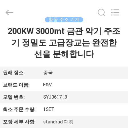
©
2016
-
2026
JIAXING
황동 주조 기계
JICHENG
MACHINERY
200KW 3000mt 금관 악기 주조
집
CO.,LTD..
All
Rights
기 정밀도 고급장교는 완전한
Reserved.
제
선을 분해합니다
품
원래 장소:
중국
회
E&V
브랜드 이름:
사
SYJ0617-I3
모델 번호:
소
1SET
최소 주문 수량:
개
포장 세부 사항:
standrad 패킹