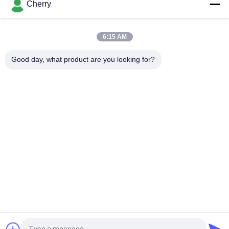
Cherry
고속 금관 악기 막대 지속 주조기 녹는 각측정속도 650 Kg/H 구리
6:15 AM
8mm 고급장교 막대를 위한 작은 고용량 수직 금관 악기 주조기
PLC 통제
Good day, what product are you looking for?
모든
구리 지속 주조기
상향 주조 기계
황동 주조 기계
스트립 주조 기계
트리플 롤 밀
2개의 목록 선반 기계
구리 압연 공장
금속 압 연기