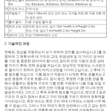
14
명목상 롤러
Ф200mm (두 배 강저/다 강저), Ф248mm (두 배 강저/다 강
dia
저), Ф264mm, Ф300mm, Ф370mm, Ф400mm 등.
15
구조의 아니
2-16 이상
16
주발동기
11kw-110kw AC 빈도 모터 또는 각각을 위한 AV 자동 귀환 제
어 장치 모터
17
롤러 물자
다른 수입된 물자 등.
18
회전 선반 크
완전한 생산 라인: 길이 18m *width 6 m*height 2.5m
기
주요 기계: 길이 7.6m*width 2.3m *height 2m
19
센터의 고도
지상 1230mm에서 고도
2.
기술적인 과정
첫째로, 정상을 작동하는지 보기 위하여 장치를 검사하십시오 (를 포
함하여 그 목록 바퀴 대 구조의 교대, 위생상태 및 각 가이드 당 버터
를 가진 등 충분한 양이어야 합니다); 장비와 안전 가동의 표준 상태
를 지키기 후에, 전력 공급을 켜십시오; 정상적인 작동되는 스크린으
로 들어가기 위하여 장치 터치스크린을 기다리고십시오, 그 후에 기
름 펌프를 여십시오. 기름 펌프가 작동되기 시작한 후에, 윤활유는 2
높은 원동력 구조로 흐릅니다. 잠시 동안, 투명한 기름 반환 관을 통
해서 윤활유는 원동력 구조의 기름 반환 구멍에서 나올 것을 보일 수
있습니다. 현재로서는, 회전 선반 가동을 여십시오 (뿐 아니라 반전
발송하거든); 그리고 그 후에 유화액 펌프를 여십시오, 밖으로 2 높은
구조의 각 냉각 점에서 흐르고 구리 막대를 구르기 위하여 유화액을
기다리십시오; 회전 속도는 회전 구리 막대 시작되는 시점에 너무 빠
를 수 없습니다, 그러나 구리 막대가 회전 선반에서 나오고 감는 장치
기계와 코일 바구니로 관통할 때 정상적인 생성에 가속화합니다 일