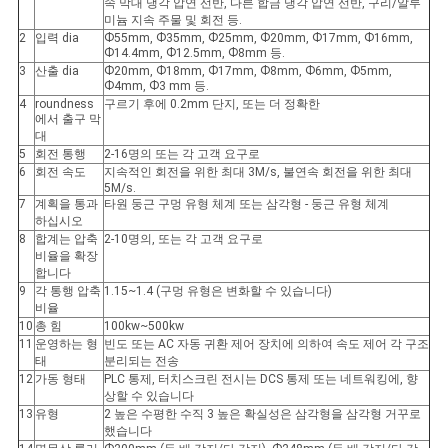
속 막대 냉각 압연 선반, 다른 합금 냉각 압연 선반, 구리/알루
미늄 지속 주물 및 회전 등.
2
입력 dia
Ф55mm, Ф35mm, Ф25mm, Ф20mm, Ф17mm, Ф16mm,
Ф14.4mm, Ф12.5mm, Ф8mm 등.
3
산출 dia
Ф20mm, Ф18mm, Ф17mm, Ф8mm, Ф6mm, Ф5mm,
Ф4mm, Ф3 mm 등.
4
roundness
구르기 후에 0.2mm 단지, 또는 더 정확한
에서 출구 막
대
5
회전 통행
2-16명의 또는 각 고객 요구로
6
회전 속도
지속적인 회전을 위한 최대 3M/s, 불연속 회전을 위한 최대
5M/s.
7
계획을 통과
타원 둥근 구멍 유형 체계 또는 삼각형 - 둥근 유형 체계
하십시오
8
합계는 압축
2-10명의, 또는 각 고객 요구로
비율을 확장
합니다
9
각 통행 압축
1.15~1.4 (구멍 유형은 변화할 수 있습니다)
비율
10
총 힘
100kw~500kw
11
운영하는 형
빈도 또는 AC 자동 귀환 제어 장치에 의하여 속도 제어 각 구조
태
분리되는 전송
12
가동 형태
PLC 통제, 터치스크린 전시는 DCS 통제 또는 네트워킹에, 향
상할 수 있습니다
13
유형
2 높은 수평한 수직 3 높은 확실성은 삼각형을 삼각형 거꾸로
했습니다