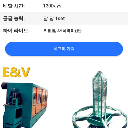
120Days
배달 시간:
공
장
공급 능력:
달 당 1set
여
,
하이 라이트:
두 롤 밀
2개의 목록 선반
행
최고의 가격
품
질
관
리
문