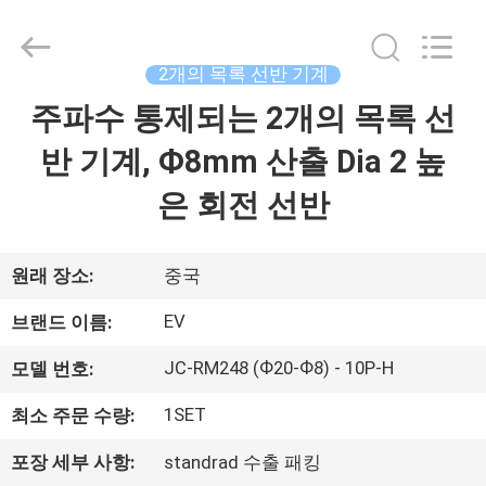
©
2016
-
2026
JIAXING
2개의 목록 선반 기계
JICHENG
MACHINERY
주파수 통제되는 2개의 목록 선
집
CO.,LTD..
All
Rights
반 기계, Ф8mm 산출 Dia 2 높
Reserved.
제
은 회전 선반
품
원래 장소:
중국
회
EV
브랜드 이름:
사
JC-RM248 (Ф20-Ф8) - 10P-H
모델 번호:
소
1SET
최소 주문 수량:
개
포장 세부 사항:
standrad 수출 패킹