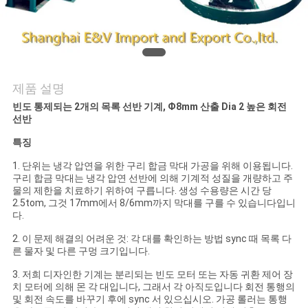
의
하
기
제품 설명
소
빈도 통제되는 2개의 목록 선반 기계, Ф8mm 산출 Dia 2 높은 회전
선반
식
특징
1. 단위는 냉각 압연을 위한 구리 합금 막대 가공을 위해 이용됩니다.
조
구리 합금 막대는 냉각 압연 선반에 의해 기계적 성질을 개량하고 주
물의 제한을 치료하기 위하여 구릅니다. 생성 수용량은 시간 당
회
2.5tom, 그것 17mm에서 8/6mm까지 막대를 구를 수 있습니다입니
다.
를
2. 이 문제 해결의 어려운 것: 각 대를 확인하는 방법 sync 때 목록 다
른 물자 및 다른 구멍 크기입니다.
요
3. 저희 디자인한 기계는 분리되는 빈도 모터 또는 자동 귀환 제어 장
청
치 모터에 의해 몬 각 대입니다, 그래서 각 아직도입니다 회전 통행의
및 회전 속도를 바꾸기 후에 sync 서 있으십시오. 가공 롤러는 통행