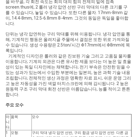
하
을 바꾸골, 각 회전 속도는 회의 대의 힘의 전제의 밑에 접촉
screen.thus에, 2 롤러 냉각 압연 선반 구리 막대의 다른 크기를 구
를 수 있습니다, 놓일 수 있습니다. 또한 다른 물자. 17mm-8mm 같
다
이, 14.4-8mm, 12.5-6.8mm 8-4mm. 그것의 동일은 독일을 좋아합
니다.
단위는 냉각 압연하는 구리 막대를 위해 이용됩니다. 냉각 압연을 통
사
해, 기계적인 행동은 올려지골 주물에서 결점은 또한 위로 가져와질
수 있습니다. 생성 수용량은 2.5ton/시간 Φ17mm에서 Φ8mm에 목
이
록입니다.
기계적인 디자인은 롤러와 같은 진보된 기술 그리고 고품질 물자를
트
이용합니다; 기계의 외관은 다른 유사한 제품 보다는 더 높은 일 효율
성이 있는 독일 디자인에는 채택합니다; 전기 부속은 안전한 믿을 수
맵
있는 성과가 있는에서 수입한 부분에는 일본의, 높은 과학 기술 내용
조립합니다; 전체적인 생산 과정은 명확한 자료 표시, 쉬운 운영 그리
고 높은 자동성을 가진 색깔 터치스크린에 의해 감시됩니다. 2 높은
원동력 구조 구리 막대 회전 선반은 아름답습니다, 능률 적이고 튼튼
PRIVACY
합니다.
POLICY
주요 모수
아
품목
모수
니
다.
1
모형:
구리 막대 냉각 압연 선반, 구리 합금 냉각 압연 선반. 다른 금