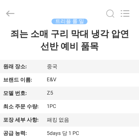
©
2016
-
2026
JIAXING
트리플 롤 밀
JICHENG
MACHINERY
죄는 소매 구리 막대 냉각 압연
집
CO.,LTD..
All
Rights
선반 예비 품목
Reserved.
제
품
원래 장소:
중국
E&V
브랜드 이름:
회
Z5
모델 번호:
사
1PC
최소 주문 수량:
소
포장 세부 사항:
패킹 없음
개
공급 능력:
5days 당 1 PC