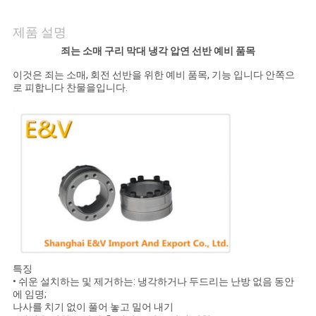
의
하
제품 설명
죄는 소매 구리 막대 냉각 압연 선반 예비 품목
기
이것은 죄는 소매, 회전 선반을 위한 예비 품목, 기능 입니다 안쪽으
로 피합니다 찬물을입니다.
소
식
조
회
를
요
특징
• 쉬운 설치하는 및 제거하는: 냉각하거나 두드리는 난방 없음 동안
청
에 임명;
나사를 치기 없이 풀어 놓고 밀어 내기