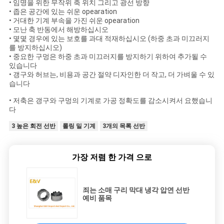
하
• 임명을 위한 무작위 축 위치 그리고 광선 방향
• 좁은 공간에 있는 쉬운 opearation
• 거대한 기계 부속을 가진 쉬운 opearation
다
• 모난 축 반동에서 해방하십시오
• 몇몇 경우에 있는 보호를 과대 적재하십시오 (하중 초과 미끄러지
를 방지하십시오)
• 중요한 구멍은 하중 초과 미끄러지를 방지하기 위하여 추가될 수
사
있습니다
• 갱구와 허브는, 비용과 공간 절약 디자인한 더 작고, 더 가벼울 수 있
이
습니다
트
• 저축은 갱구와 구멍의 기계로 가공 정확도를 감소시켜서 요했습니
다
맵
3 높은 회전 선반
롤링 밀 기계
3개의 목록 선반
PRIVACY
가장 저렴 한 가격 으로
POLICY
죄는 소매 구리 막대 냉각 압연 선반
예비 품목