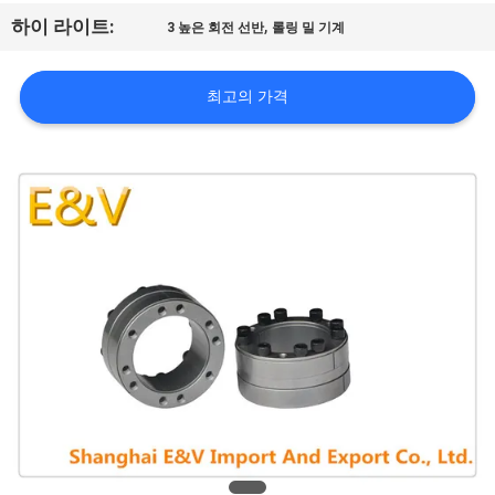
공
,
하이 라이트:
3 높은 회전 선반
롤링 밀 기계
장
최고의 가격
여
행
품
질
관
리
문