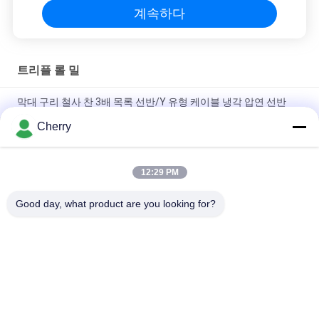
계속하다
트리플 롤 밀
막대 구리 철사 찬 3배 목록 선반/Y 유형 케이블 냉각 압연 선반
Cherry
분리되는 모터를 가진 긍정적인 삼각형 세겹 롤러 Y 유형 작은 냉
각 압연 기계
12:29 PM
AC 주파수 모터로 냉각 압연하는 거꾸로 한 삼각형 세겹 목록 선반
구리 막대
Good day, what product are you looking for?
모든
구리 지속 주조기
상향 주조 기계